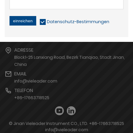
einreichen
Datenschutz-Bestimmungen
ADRESSE
Block1-25 Lanxiang Road, Bezirk Tianqiao, Stadt Jinan,
China
EMAIL
info@vieleader.com
TELEFON
+86-17663718525
© Jinan Vieleader Instrument CO., LTD. +86-17663718525
info@vieleader.com