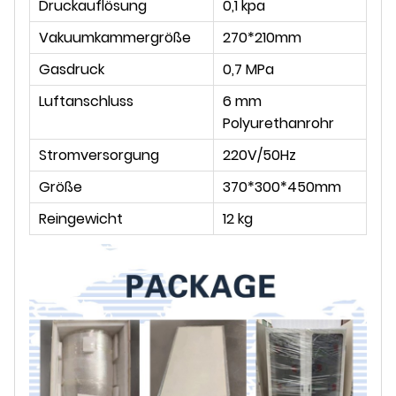
Druckauflösung
0,1 kpa
Vakuumkammergröße
270*210mm
Gasdruck
0,7 MPa
Luftanschluss
6 mm
Polyurethanrohr
Stromversorgung
220V/50Hz
Größe
370*300*450mm
Reingewicht
12 kg